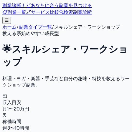
副業診断ナビ
あなたに合う副業を見つける
📋
副業一覧
🔗
サービス比較
🔍
検索
副業診断
☰
ホーム
/
副業タイプ一覧
/
スキルシェア・ワークショップ
教える系
始めやすい
成長型
🌟
スキルシェア・ワークショ
ップ
料理・ヨガ・楽器・手芸など自分の趣味・特技を教えるワー
クショップ副業。
💴
収入目安
月1〜20万円
⏰
稼働時間
週3〜10時間