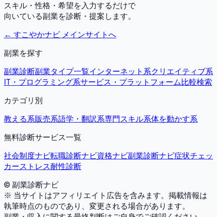
スキル・性格・希望を入力するだけで
向いている副業を診断・提案します。
← すこやかナビ メインサイトへ
副業を探す
副業診断
副業タイプ一覧
インターネット系
クリエイティブ系
IT・プログラミング系
サービス・プラットフォーム比較
検索
カテゴリ別
教える系
販売系
語学・翻訳系
専門スキル系
体を動かす系
無料診断サービス一覧
社会制度ナビ
転職診断ナビ
資格ナビ
副業診断ナビ
症状チェッ
カー
ストレス耐性診断
© 副業診断ナビ
※ 当サイトはアフィリエイト広告を含みます。掲載情報は
執筆時点のものであり、変更される場合があります。
副業・収入に関する最終判断はご自身でご確認ください。