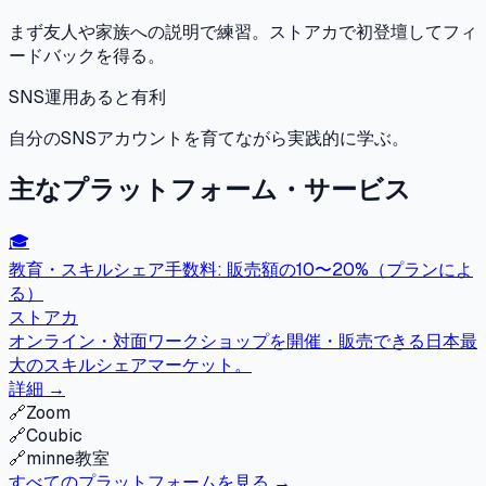
まず友人や家族への説明で練習。ストアカで初登壇してフィ
ードバックを得る。
SNS運用
あると有利
自分のSNSアカウントを育てながら実践的に学ぶ。
主なプラットフォーム・サービス
🎓
教育・スキルシェア
手数料:
販売額の10〜20%（プランによ
る）
ストアカ
オンライン・対面ワークショップを開催・販売できる日本最
大のスキルシェアマーケット。
詳細 →
🔗
Zoom
🔗
Coubic
🔗
minne教室
すべてのプラットフォームを見る →