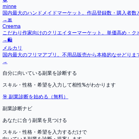
minne
国内最大のハンドメイドマーケット。作品登録数・購入者数とも
→
🎀
Creema
こだわり作家向けのクリエイターマーケット。単価高め・ク
→
🛍️
メルカリ
国内最大のフリマアプリ。不用品販売から本格的なせどりま
→
自分に向いている副業を診断する
スキル・性格・希望を入力して相性%がわかります
🎯 副業診断を始める（無料）
副業診断ナビ
あなたに合う副業を見つける
スキル・性格・希望を入力するだけで
向いている副業を診断・提案します。