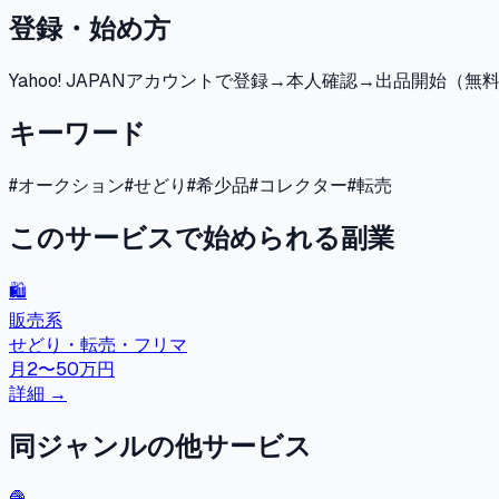
登録・始め方
Yahoo! JAPANアカウントで登録→本人確認→出品開始（
キーワード
#
オークション
#
せどり
#
希少品
#
コレクター
#
転売
このサービスで始められる副業
🛍️
販売系
せどり・転売・フリマ
月2〜50万円
詳細 →
同ジャンルの他サービス
🧶