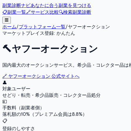
副業診断ナビ
あなたに合う副業を見つける
📋
副業一覧
🔗
サービス比較
🔍
検索
副業診断
☰
ホーム
/
プラットフォーム一覧
/
ヤフーオークション
マーケットプレイス
登録:
かんたん
🔨
ヤフーオークション
国内最大のオークションサービス。希少品・コレクター品は
🔗
ヤフーオークション
公式サイトへ
👤
対象ユーザー
せどり・転売・希少品販売・コレクター品処分
💴
手数料（副業者側）
落札額の10%（プレミアム会員は8.8%）
📋
登録のしやすさ