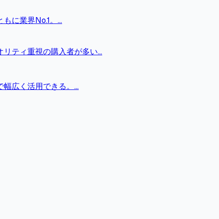
に業界No.1。
...
オリティ重視の購入者が多い
...
で幅広く活用できる。
...