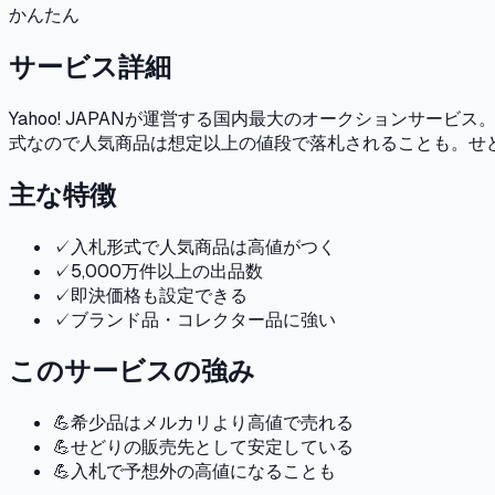
かんたん
サービス詳細
Yahoo! JAPANが運営する国内最大のオークションサ
式なので人気商品は想定以上の値段で落札されることも。せ
主な特徴
✓
入札形式で人気商品は高値がつく
✓
5,000万件以上の出品数
✓
即決価格も設定できる
✓
ブランド品・コレクター品に強い
このサービスの強み
💪
希少品はメルカリより高値で売れる
💪
せどりの販売先として安定している
💪
入札で予想外の高値になることも