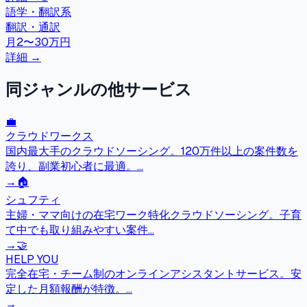
語学・翻訳系
翻訳・通訳
月2〜30万円
詳細 →
同ジャンルの他サービス
💼
クラウドワークス
国内最大手のクラウドソーシング。120万件以上の案件数を
誇り、副業初心者に最適。
...
→
🏠
シュフティ
主婦・ママ向けの在宅ワーク特化クラウドソーシング。子育
て中でも取り組みやすい案件
...
→
🤝
HELP YOU
完全在宅・チーム制のオンラインアシスタントサービス。安
定した月額報酬が特徴。
...
→