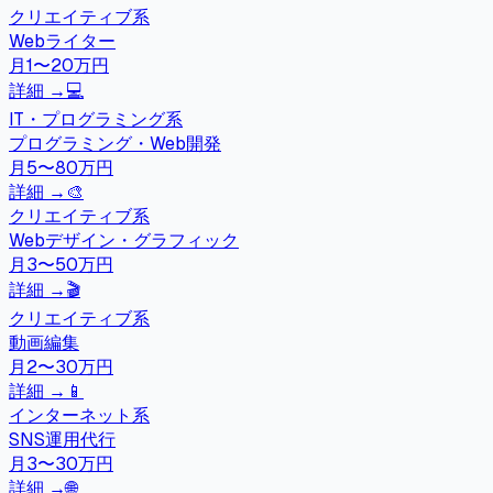
クリエイティブ系
Webライター
月1〜20万円
詳細 →
💻
IT・プログラミング系
プログラミング・Web開発
月5〜80万円
詳細 →
🎨
クリエイティブ系
Webデザイン・グラフィック
月3〜50万円
詳細 →
🎬
クリエイティブ系
動画編集
月2〜30万円
詳細 →
📱
インターネット系
SNS運用代行
月3〜30万円
詳細 →
🌐