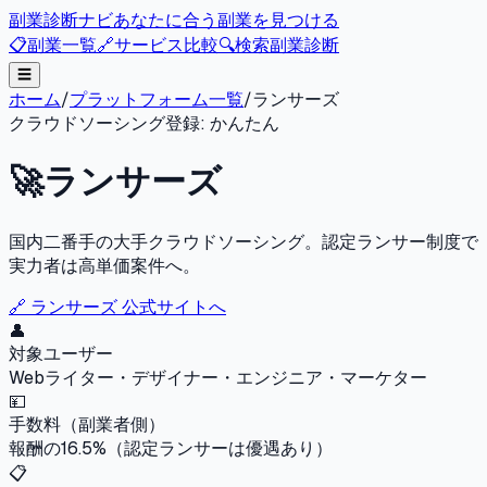
副業診断ナビ
あなたに合う副業を見つける
📋
副業一覧
🔗
サービス比較
🔍
検索
副業診断
☰
ホーム
/
プラットフォーム一覧
/
ランサーズ
クラウドソーシング
登録:
かんたん
🚀
ランサーズ
国内二番手の大手クラウドソーシング。認定ランサー制度で
実力者は高単価案件へ。
🔗
ランサーズ
公式サイトへ
👤
対象ユーザー
Webライター・デザイナー・エンジニア・マーケター
💴
手数料（副業者側）
報酬の16.5%（認定ランサーは優遇あり）
📋